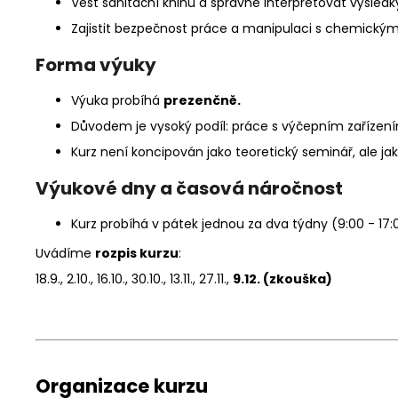
Vést sanitační knihu a správně interpretovat výsledk
Zajistit bezpečnost práce a manipulaci s chemickým
Forma výuky
Výuka probíhá
prezenčně.
Důvodem je vysoký podíl: práce s výčepním zařízením
Kurz není koncipován jako teoretický seminář, ale ja
Výukové dny a časová náročnost
Kurz probíhá v pátek jednou za dva týdny (9:00 - 17:
Uvádíme
rozpis kurzu
:
18.9., 2.10., 16.10., 30.10., 13.11., 27.11.,
9.12. (zkouška)
Organizace kurzu