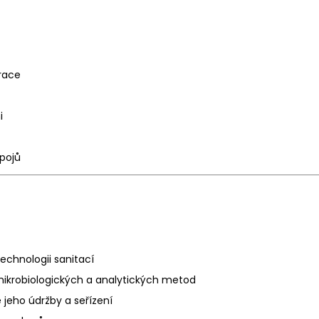
trace
mi
ápojů
echnologii sanitací
ikrobiologických a analytických metod
jeho údržby a seřízení