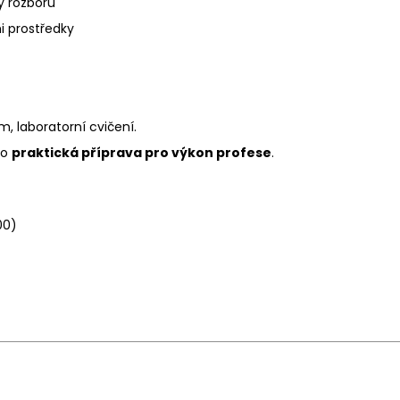
y rozborů
i prostředky
, laboratorní cvičení.
ko
praktická příprava pro výkon profese
.
00)