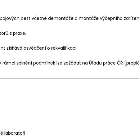
pojových cest včetně demontáže a montáže výčepního zařízení, o
orů z praxe.
nt získává osvědčení o rekvalifikaci.
 V rámci splnění podmínek lze zažádat na Úřadu práce ČR (proplá
é laboratoři