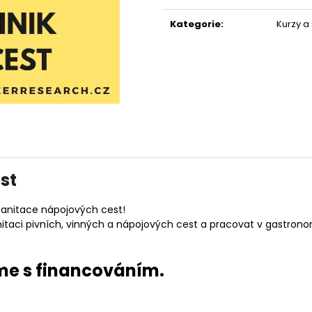
PIVOVARŮ ČESKÝ
Měrná
3 990 Kč
cena:
200 Kč
Kategorie
:
Kurzy a
Původně:
440 
st
 sanitace nápojových cest!
 sanitaci pivních, vinných a nápojových cest a pracovat v gastron
me s financováním.