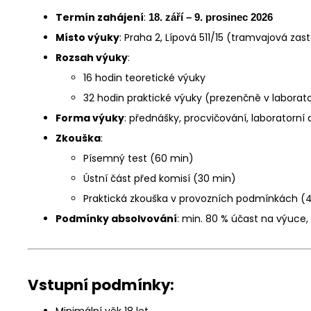
Termín zahájení
:
18. září – 9. prosinec 2026
Místo výuky
: Praha 2, Lípová 511/15 (tramvajová za
Rozsah výuky
:
16 hodin teoretické výuky
32 hodin praktické výuky (prezenčně v laborat
Forma výuky
: přednášky, procvičování, laboratorní
Zkouška
:
Písemný test (60 min)
Ústní část před komisí (30 min)
Praktická zkouška v provozních podmínkách (
Podmínky absolvování
: min. 80 % účast na výuce
Vstupní podmínky:
Minimální věk 18 let