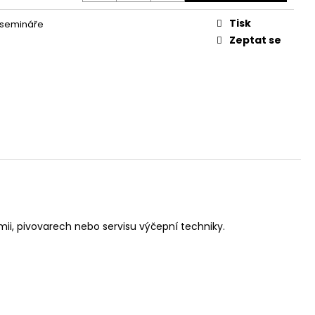
CH ZEMÍ 1869-1989
Tisk
 semináře
Kč
Zeptat se
omii, pivovarech nebo servisu výčepní techniky.