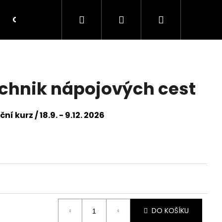
Hledat
Přihlášení
Nákupní
Obchodní podmínky
Kontakt
Podmínky 
košík
echnik nápojových cest
í kurz / 18.9. - 9.12. 2026
DO KOŠÍKU
OZOVATELÉ A VEDOUCÍ