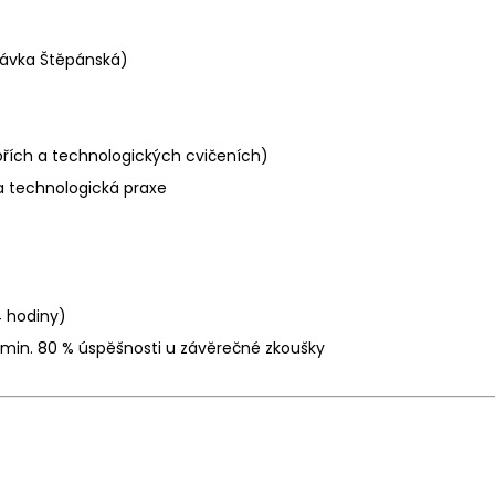
stávka Štěpánská)
ořích a technologických cvičeních)
 a technologická praxe
4 hodiny)
, min. 80 % úspěšnosti u závěrečné zkoušky