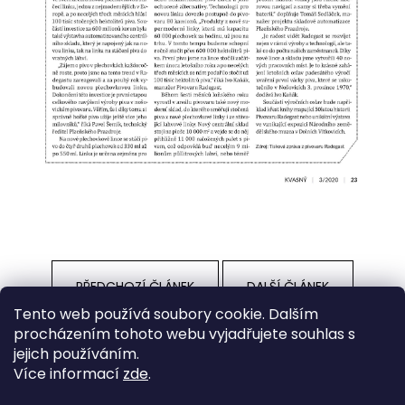
PŘEDCHOZÍ ČLÁNEK
DALŠÍ ČLÁNEK
Tento web používá soubory cookie. Dalším
procházením tohoto webu vyjadřujete souhlas s
Z
jejich používáním.
á
Oficiální stránka
Facebook
Více informací
zde
.
p
Produkty