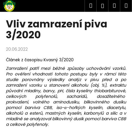
K
Přejít
Hledat
Náku
M
Přihlášen
na
o
obsah
Zpět
Zpět
košík
š
Vliv zamrazení piva
í
C
3/2020
k
o
p
20.06.2022
o
Článek z časopisu Kvasný 3/2020
t
Zamražení patří mezi běžné způsoby uchovávání vzorků.
ř
Pro ověření vhodnosti tohoto postupu byly v rámci této
e
studie porovnány výsledky analýz v pivu před a po
b
zamražení vzorku u stanovení alkoholu (obj. %), extraktu
původní mladiny, barvy, pH, čísla kyseliny thiobarbiturové,
u
celkových polyfenolů, sacharidů, dosažitelného
j
prokvašení, volného aminodusíku, bílkovinného dusíku
e
pomocí barviva CBB, iso-α-hořkých kyselin, diacetylu,
alkoholů a esterů, mastných kyselin, karbonylů a silic a v
t
mladině se analyzoval bílkovinný dusík pomocí barviva CBB
e
a celkové polyfenoly.
n